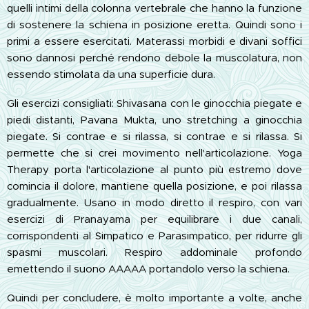
quelli intimi della colonna vertebrale che hanno la funzione
di sostenere la schiena in posizione eretta. Quindi sono i
primi a essere esercitati. Materassi morbidi e divani soffici
sono dannosi perché rendono debole la muscolatura, non
essendo stimolata da una superficie dura.
Gli esercizi consigliati: Shivasana con le ginocchia piegate e
piedi distanti, Pavana Mukta, uno stretching a ginocchia
piegate. Si contrae e si rilassa, si contrae e si rilassa. Si
permette che si crei movimento nell'articolazione. Yoga
Therapy porta l'articolazione al punto più estremo dove
comincia il dolore, mantiene quella posizione, e poi rilassa
gradualmente. Usano in modo diretto il respiro, con vari
esercizi di Pranayama per equilibrare i due canali,
corrispondenti al Simpatico e Parasimpatico, per ridurre gli
spasmi muscolari. Respiro addominale profondo
emettendo il suono AAAAA portandolo verso la schiena.
Quindi per concludere, è molto importante a volte, anche