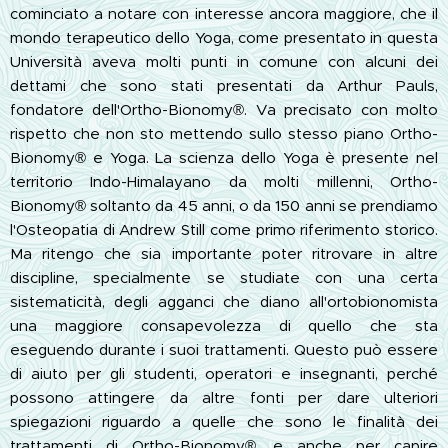
cominciato a notare con interesse ancora maggiore, che il
mondo terapeutico dello Yoga, come presentato in questa
Università aveva molti punti in comune con alcuni dei
dettami che sono stati presentati da Arthur Pauls,
fondatore dell'Ortho-Bionomy®. Va precisato con molto
rispetto che non sto mettendo sullo stesso piano Ortho-
Bionomy® e Yoga. La scienza dello Yoga è presente nel
territorio Indo-Himalayano da molti millenni, Ortho-
Bionomy® soltanto da 45 anni, o da 150 anni se prendiamo
l'Osteopatia di Andrew Still come primo riferimento storico.
Ma ritengo che sia importante poter ritrovare in altre
discipline, specialmente se studiate con una certa
sistematicità, degli agganci che diano all'ortobionomista
una maggiore consapevolezza di quello che sta
eseguendo durante i suoi trattamenti. Questo può essere
di aiuto per gli studenti, operatori e insegnanti, perché
possono attingere da altre fonti per dare ulteriori
spiegazioni riguardo a quelle che sono le finalità dei
trattamenti di Ortho-Bionomy®, e anche per capire