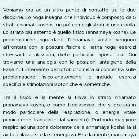
Veniamo ora ad un altro punto di contatto tra le due
discipline. Lo Yoga insegna che l'individuo è composto da 5
strati, chiamati koshas, un po' come gli strati di una cipolla.
Lo strato più esterno è quello fisico (annamaya kosha). Le
problematiche riguardanti l'annamaya kosha vengono
affrontate con le posture fisiche di Hatha Yoga, esercizi
stressanti e rilassanti, diete particolari, riposo, ecc. Qui
troviamo una analogia con le posizioni antalgiche della
Fase 4. L'intervento dell'ortobionomista si concentra sulle
problematiche fisico-anatomiche, e include esercizi
specifici e stimolazioni isotoniche e isometriche.
Tra il fisico e la mente si trova lo strato chiamato
pranamaya kosha, o corpo bioplasmico, che si occupa in
modo particolare della respirazione, o energia vitale
pranica (non traducibile dal sanscrito). Portando maggiore
respiro ad una zona dolorante della annamaya kosha, la si
aiuta a rilassarsi e la si energizza. E se la mente, manamaya