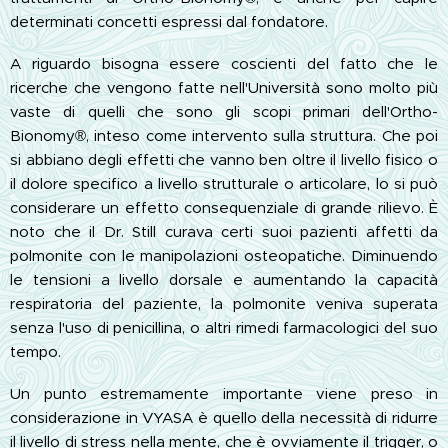
determinati concetti espressi dal fondatore.
A riguardo bisogna essere coscienti del fatto che le
ricerche che vengono fatte nell'Università sono molto più
vaste di quelli che sono gli scopi primari dell'Ortho-
Bionomy®, inteso come intervento sulla struttura. Che poi
si abbiano degli effetti che vanno ben oltre il livello fisico o
il dolore specifico a livello strutturale o articolare, lo si può
considerare un effetto consequenziale di grande rilievo. È
noto che il Dr. Still curava certi suoi pazienti affetti da
polmonite con le manipolazioni osteopatiche. Diminuendo
le tensioni a livello dorsale e aumentando la capacità
respiratoria del paziente, la polmonite veniva superata
senza l'uso di penicillina, o altri rimedi farmacologici del suo
tempo.
Un punto estremamente importante viene preso in
considerazione in VYASA è quello della necessità di ridurre
il livello di stress nella mente, che è ovviamente il trigger, o