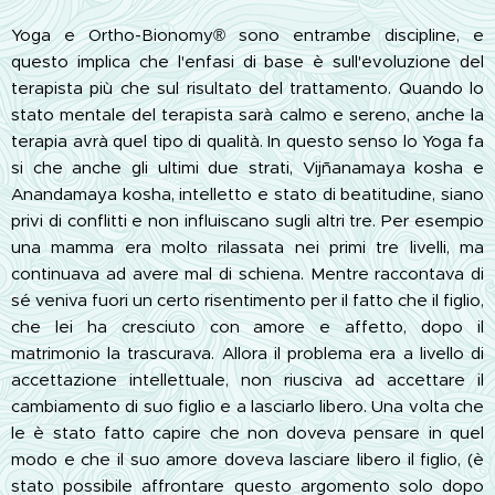
Yoga e Ortho-Bionomy® sono entrambe discipline, e
questo implica che l'enfasi di base è sull'evoluzione del
terapista più che sul risultato del trattamento. Quando lo
stato mentale del terapista sarà calmo e sereno, anche la
terapia avrà quel tipo di qualità. In questo senso lo Yoga fa
si che anche gli ultimi due strati, Vijñanamaya kosha e
Anandamaya kosha, intelletto e stato di beatitudine, siano
privi di conflitti e non influiscano sugli altri tre. Per esempio
una mamma era molto rilassata nei primi tre livelli, ma
continuava ad avere mal di schiena. Mentre raccontava di
sé veniva fuori un certo risentimento per il fatto che il figlio,
che lei ha cresciuto con amore e affetto, dopo il
matrimonio la trascurava. Allora il problema era a livello di
accettazione intellettuale, non riusciva ad accettare il
cambiamento di suo figlio e a lasciarlo libero. Una volta che
le è stato fatto capire che non doveva pensare in quel
modo e che il suo amore doveva lasciare libero il figlio, (è
stato possibile affrontare questo argomento solo dopo