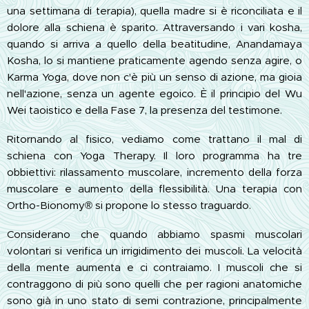
una settimana di terapia), quella madre si è riconciliata e il
dolore alla schiena è sparito. Attraversando i vari kosha,
quando si arriva a quello della beatitudine, Anandamaya
Kosha, lo si mantiene praticamente agendo senza agire, o
Karma Yoga, dove non c'è più un senso di azione, ma gioia
nell'azione, senza un agente egoico. È il principio del Wu
Wei taoistico e della Fase 7, la presenza del testimone.
Ritornando al fisico, vediamo come trattano il mal di
schiena con Yoga Therapy. Il loro programma ha tre
obbiettivi: rilassamento muscolare, incremento della forza
muscolare e aumento della flessibilità. Una terapia con
Ortho-Bionomy® si propone lo stesso traguardo.
Considerano che quando abbiamo spasmi muscolari
volontari si verifica un irrigidimento dei muscoli. La velocità
della mente aumenta e ci contraiamo. I muscoli che si
contraggono di più sono quelli che per ragioni anatomiche
sono già in uno stato di semi contrazione, principalmente