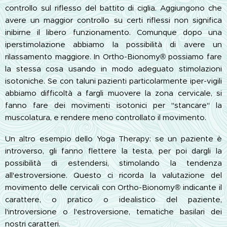
controllo sul riflesso del battito di ciglia. Aggiungono che
avere un maggior controllo su certi riflessi non significa
inibirne il libero funzionamento. Comunque dopo una
iperstimolazione abbiamo la possibilità di avere un
rilassamento maggiore. In Ortho-Bionomy® possiamo fare
la stessa cosa usando in modo adeguato stimolazioni
isotoniche. Se con taluni pazienti particolarmente iper-vigili
abbiamo difficoltà a fargli muovere la zona cervicale, si
fanno fare dei movimenti isotonici per "stancare" la
muscolatura, e rendere meno controllato il movimento.
Un altro esempio dello Yoga Therapy: se un paziente è
introverso, gli fanno flettere la testa, per poi dargli la
possibilità di estendersi, stimolando la tendenza
all'estroversione. Questo ci ricorda la valutazione del
movimento delle cervicali con Ortho-Bionomy® indicante il
carattere, o pratico o idealistico del paziente,
l'introversione o l'estroversione, tematiche basilari dei
nostri caratteri.