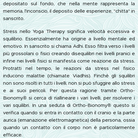
depositato sul fondo, che nella mente rappresenta la
memoria, l'inconscio, il deposito delle esperienze, "chitta" in
sanscrito.
Stress nello Yoga Therapy significa velocità eccessiva e
squilibrio. Essenzialmente ha origine a livello mentale ed
emotivo. In sanscrito si chiama Adhi. Esso filtra verso i livelli
più grossolani o fisici creando disequilibri nei livelli pranici e
infine nei livelli fisici si manifesta come reazione da stress.
Protratti nel tempo, le reazioni da stress nel fisico
inducono malattie (chiamate Viadhis). Finché gli squilibri
non sono risolti in tutti i livelli, non si può sfuggire allo stress
e ai suoi pericoli. Per questa ragione tramite Ortho-
Bionomy® si cerca di riallineare i vari livelli, per risolvere i
vari squilibri. In una seduta di Ortho-Bionomy® questo si
verifica quando si entra in contatto con il cranio e la parte
aurica (emanazione elettromagnetica) della persona, ossia
quando un contatto con il corpo non è particolarmente
efficace.