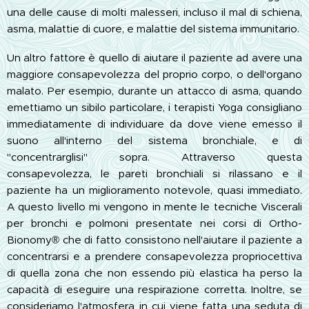
una delle cause di molti malesseri, incluso il mal di schiena,
asma, malattie di cuore, e malattie del sistema immunitario.
Un altro fattore è quello di aiutare il paziente ad avere una
maggiore consapevolezza del proprio corpo, o dell'organo
malato. Per esempio, durante un attacco di asma, quando
emettiamo un sibilo particolare, i terapisti Yoga consigliano
immediatamente di individuare da dove viene emesso il
suono all'interno del sistema bronchiale, e di
"concentrarglisi" sopra. Attraverso questa
consapevolezza, le pareti bronchiali si rilassano e il
paziente ha un miglioramento notevole, quasi immediato.
A questo livello mi vengono in mente le tecniche Viscerali
per bronchi e polmoni presentate nei corsi di Ortho-
Bionomy® che di fatto consistono nell'aiutare il paziente a
concentrarsi e a prendere consapevolezza propriocettiva
di quella zona che non essendo più elastica ha perso la
capacità di eseguire una respirazione corretta. Inoltre, se
consideriamo l'atmosfera in cui viene fatta una seduta di