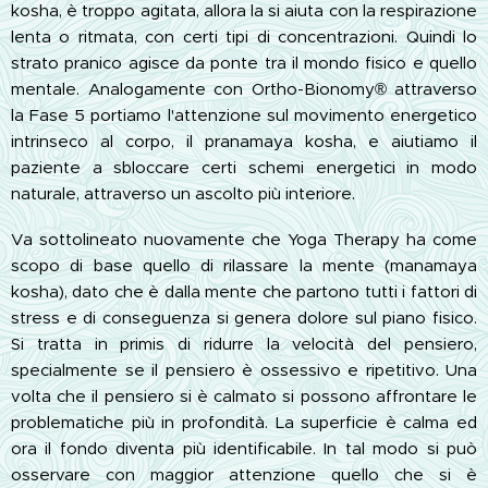
kosha, è troppo agitata, allora la si aiuta con la respirazione
lenta o ritmata, con certi tipi di concentrazioni. Quindi lo
strato pranico agisce da ponte tra il mondo fisico e quello
mentale. Analogamente con Ortho-Bionomy® attraverso
la Fase 5 portiamo l'attenzione sul movimento energetico
intrinseco al corpo, il pranamaya kosha, e aiutiamo il
paziente a sbloccare certi schemi energetici in modo
naturale, attraverso un ascolto più interiore.
Va sottolineato nuovamente che Yoga Therapy ha come
scopo di base quello di rilassare la mente (manamaya
kosha), dato che è dalla mente che partono tutti i fattori di
stress e di conseguenza si genera dolore sul piano fisico.
Si tratta in primis di ridurre la velocità del pensiero,
specialmente se il pensiero è ossessivo e ripetitivo. Una
volta che il pensiero si è calmato si possono affrontare le
problematiche più in profondità. La superficie è calma ed
ora il fondo diventa più identificabile. In tal modo si può
osservare con maggior attenzione quello che si è