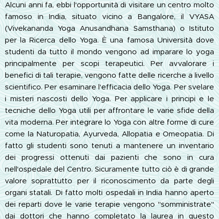
Alcuni anni fa, ebbi l'opportunità di visitare un centro molto
famoso in India, situato vicino a Bangalore, il VYASA
(Vivekananda Yoga Anusandhana Samsthana) o Istituto
per la Ricerca dello Yoga. È una famosa Università dove
studenti da tutto il mondo vengono ad imparare lo yoga
principalmente per scopi terapeutici. Per avvalorare i
benefici di tali terapie, vengono fatte delle ricerche a livello
scientifico. Per esaminare l'efficacia dello Yoga. Per svelare
i misteri nascosti dello Yoga. Per applicare i principi e le
tecniche dello Yoga utili per affrontare le varie sfide della
vita moderna. Per integrare lo Yoga con altre forme di cure
come la Naturopatia, Ayurveda, Allopatia e Omeopatia. Di
fatto gli studenti sono tenuti a mantenere un inventario
dei progressi ottenuti dai pazienti che sono in cura
nell'ospedale del Centro. Sicuramente tutto ciò è di grande
valore soprattutto per il riconoscimento da parte degli
organi statali. Di fatto molti ospedali in India hanno aperto
dei reparti dove le varie terapie vengono "somministrate"
dai dottori che hanno completato la laurea in questo